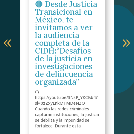
🔴 Desde Justicia
di
Transicional en
n
s
México, te
de
invitamos a ver
In
la audiencia
“
y
completa de la
ot
CIDH:“Desafíos
Vi
de la justicia en
af
investigaciones
en
de delincuencia
m
s
organizada”
b
Mé
📺
do
cu
https://youtu.be/3NsP_YKCBb4?
de
si=0zZxyLnkMTMDeNZO
Tr
Cuando las redes criminales
M
capturan instituciones, la justicia
tu
se debilita y la impunidad se
fortalece. Durante esta...
o