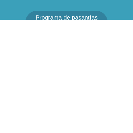
Programa de pasantías
UIA
gcastillo@jtmexico.org