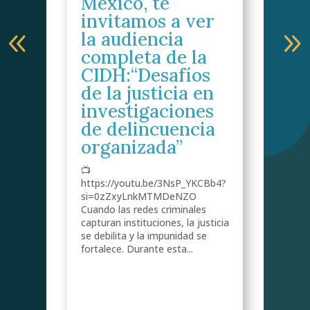
México, te
narc
mine
invitamos a ver
corr
la audiencia
com
y
completa de la
CIDH:“Desafíos
de la justicia en
investigaciones
de delincuencia
s
organizada”
📺
do
https://youtu.be/3NsP_YKCBb4?
de
si=0zZxyLnkMTMDeNZO
Cuando las redes criminales
capturan instituciones, la justicia
se debilita y la impunidad se
fortalece. Durante esta...
 a
ra