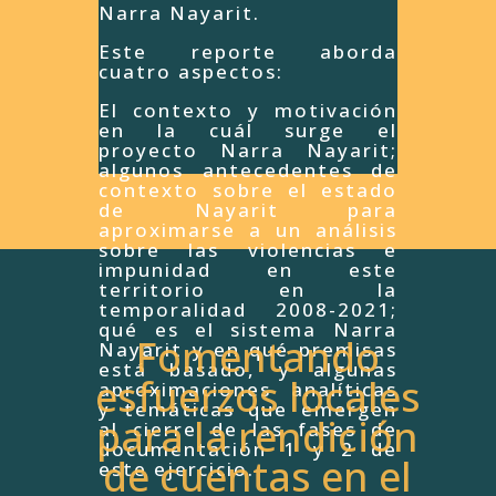
Narra Nayarit.
Este reporte aborda
cuatro aspectos:
El contexto y motivación
en la cuál surge el
proyecto Narra Nayarit;
algunos antecedentes de
contexto sobre el estado
de Nayarit para
aproximarse a un análisis
sobre las violencias e
impunidad en este
territorio en la
temporalidad 2008-2021;
qué es el sistema Narra
Fomentando
Nayarit y en qué premisas
está basado, y algunas
esfuerzos locales
aproximaciones analíticas
y temáticas que emergen
para la rendición
al cierre de las fases de
documentación 1 y 2 de
de cuentas en el
este ejercicio.