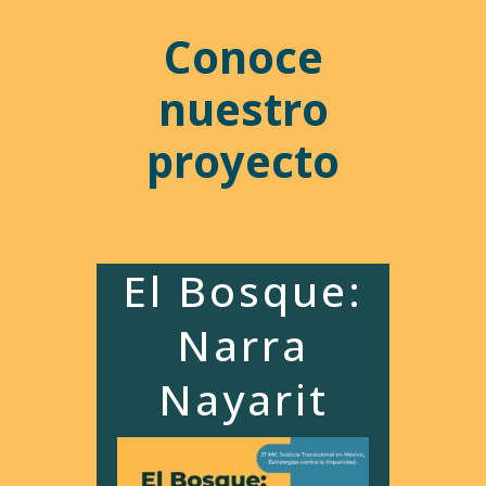
Conoce
nuestro
proyecto
El Bosque:
Narra
Nayarit