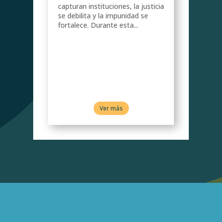
capturan instituciones, la justicia
se debilita y la impunidad se
fortalece. Durante esta...
 a
ra
tema
Ver más