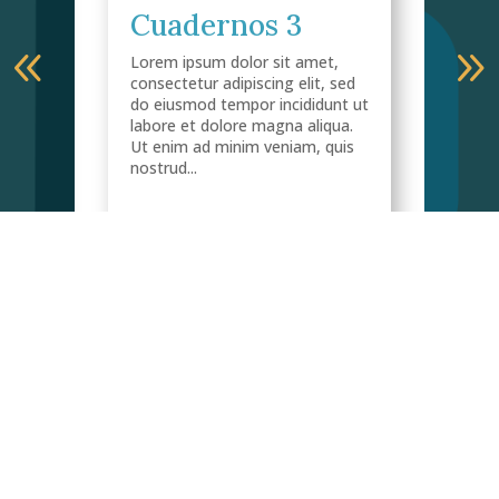
Cuadernos 3
C
Lorem ipsum dolor sit amet,
Lor
consectetur adipiscing elit, sed
cons
do eiusmod tempor incididunt ut
do 
a
labore et dolore magna aliqua.
labo
Ut enim ad minim veniam, quis
Ut 
 en
nostrud...
nost
ue
rre,
a
Ver más