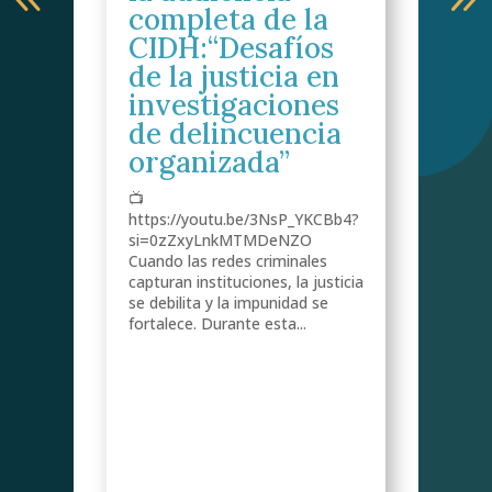
y
completa de la
CIDH:“Desafíos
de la justicia en
investigaciones
de delincuencia
s
organizada”
📺
do
https://youtu.be/3NsP_YKCBb4?
de
si=0zZxyLnkMTMDeNZO
Cuando las redes criminales
capturan instituciones, la justicia
se debilita y la impunidad se
fortalece. Durante esta...
 a
ra
tema