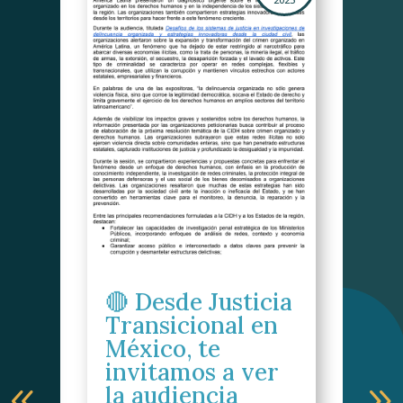
A
C
“D
si
ju
in
de
or
🔴 Desde Justicia
La 
Transicional en
Amér
s
México, te
narc
mine
invitamos a ver
corr
la audiencia
com