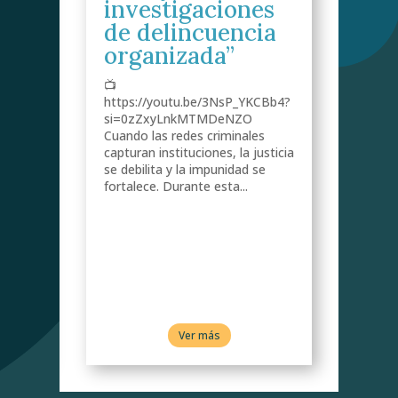
investigaciones
de delincuencia
s
organizada”
📺
do
https://youtu.be/3NsP_YKCBb4?
de
si=0zZxyLnkMTMDeNZO
Cuando las redes criminales
capturan instituciones, la justicia
se debilita y la impunidad se
fortalece. Durante esta...
 a
ra
tema
Ver más