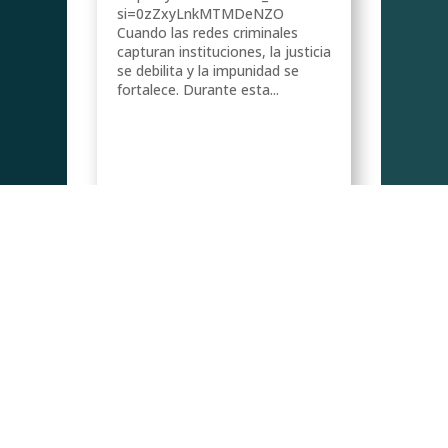
de
si=0zZxyLnkMTMDeNZO
Cuando las redes criminales
capturan instituciones, la justicia
se debilita y la impunidad se
fortalece. Durante esta...
 a
ra
tema
Ver más