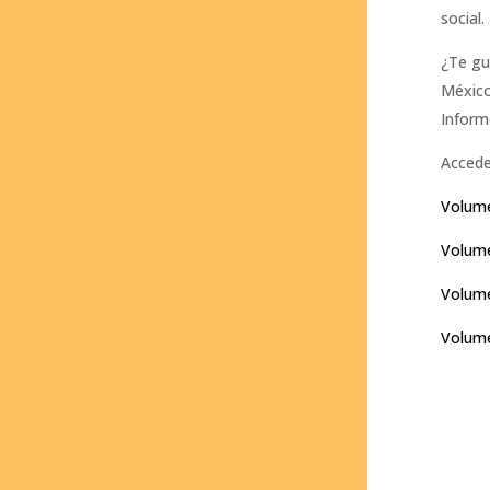
social.
¿Te gu
México
Inform
Accede
Volume
Volume
Volumen
Volume