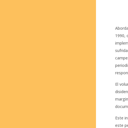
Aborda
1990, 
implem
sufrid
campes
periodi
respon
El vol
diside
margin
docume
Este i
este p