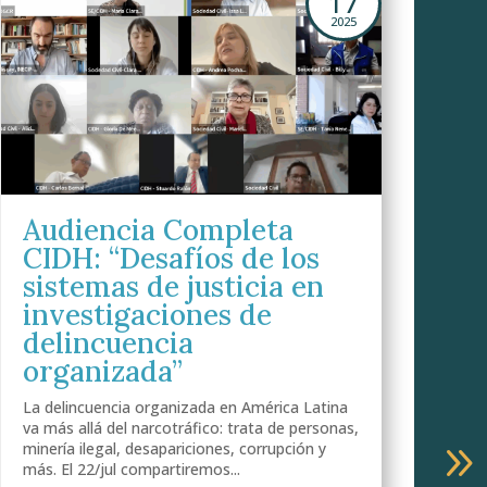
17
2025
Audiencia Completa
CIDH: “Desafíos de los
sistemas de justicia en
investigaciones de
delincuencia
organizada”
La delincuencia organizada en América Latina
va más allá del narcotráfico: trata de personas,
minería ilegal, desapariciones, corrupción y
¿
más. El 22/jul compartiremos...