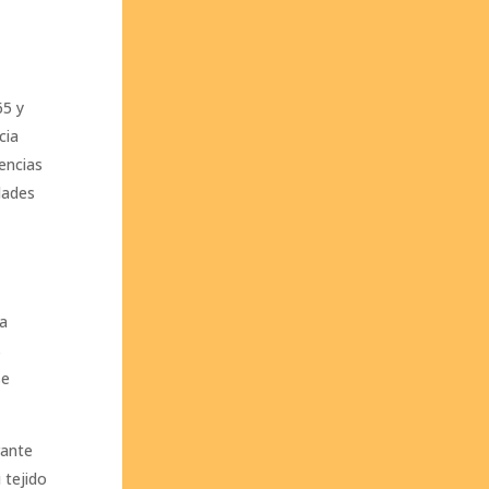
65 y
cia
encias
dades
ia
s
se
rante
 tejido