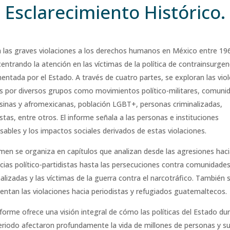
Esclarecimiento Histórico.
 las graves violaciones a los derechos humanos en México entre 19
centrando la atención en las víctimas de la política de contrainsurgen
entada por el Estado. A través de cuatro partes, se exploran las viol
as por diversos grupos como movimientos político-militares, comuni
inas y afromexicanas, población LGBT+, personas criminalizadas,
stas, entre otros. El informe señala a las personas e instituciones
sables y los impactos sociales derivados de estas violaciones.
umen se organiza en capítulos que analizan desde las agresiones hac
ncias político-partidistas hasta las persecuciones contra comunidade
alizadas y las víctimas de la guerra contra el narcotráfico. También 
ntan las violaciones hacia periodistas y refugiados guatemaltecos.
nforme ofrece una visión integral de cómo las políticas del Estado du
eriodo afectaron profundamente la vida de millones de personas y su