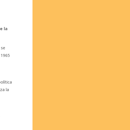
e la
 se
e 1965
olítica
za la
n
o