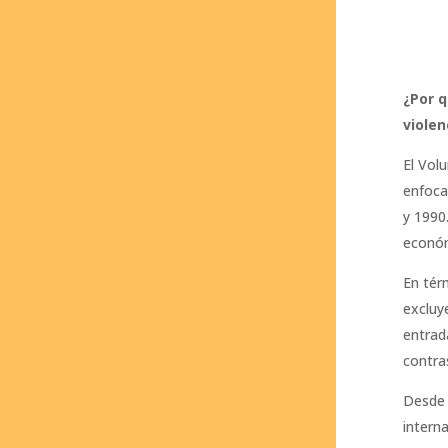
¿Por q
violen
El Vol
enfoca
y 1990.
económ
En tér
excluy
entrad
contra
Desde 
interna