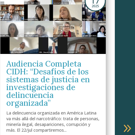
17
2025
Audiencia Completa
CIDH: “Desafíos de los
sistemas de justicia en
investigaciones de
delincuencia
organizada”
La delincuencia organizada en América Latina
va más allá del narcotráfico: trata de personas,
minería ilegal, desapariciones, corrupción y
¿
más. El 22/jul compartiremos...