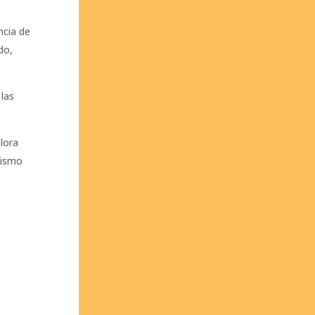
ncia de
do,
 las
lora
nismo