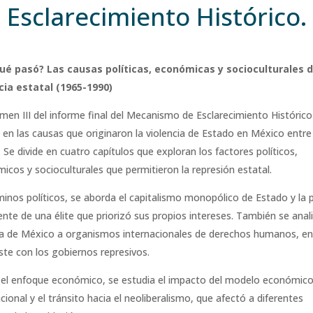
Esclarecimiento Histórico.
ué pasó? Las causas políticas, económicas y socioculturales d
cia estatal (1965-1990)
umen III del informe final del Mecanismo de Esclarecimiento Histórico
 en las causas que originaron la violencia de Estado en México entr
 Se divide en cuatro capítulos que exploran los factores políticos,
icos y socioculturales que permitieron la represión estatal.
minos políticos, se aborda el capitalismo monopólico de Estado y la p
ente de una élite que priorizó sus propios intereses. También se anali
a de México a organismos internacionales de derechos humanos, e
ste con los gobiernos represivos.
el enfoque económico, se estudia el impacto del modelo económic
cional y el tránsito hacia el neoliberalismo, que afectó a diferentes