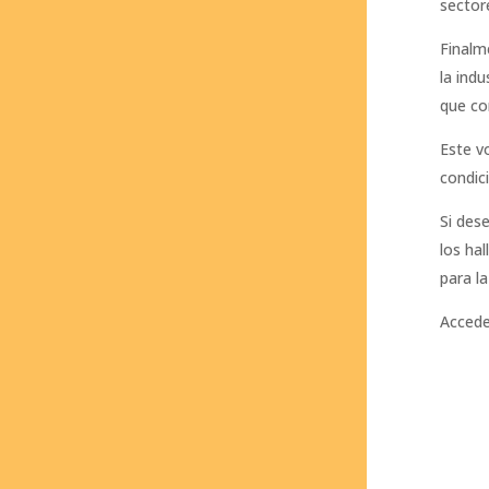
sector
Finalm
la indu
que co
Este v
condic
Si des
los ha
para la
Accede