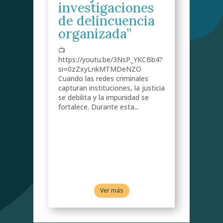
investigaciones
de delincuencia
s
organizada”
📺
do
https://youtu.be/3NsP_YKCBb4?
de
si=0zZxyLnkMTMDeNZO
Cuando las redes criminales
capturan instituciones, la justicia
se debilita y la impunidad se
fortalece. Durante esta...
 a
ra
tema
Ver más