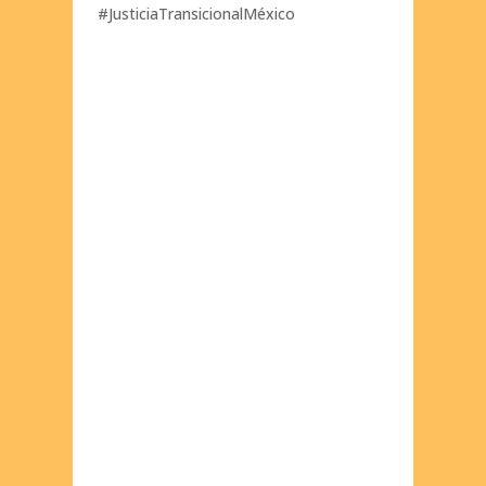
#JusticiaTransicionalMéxico