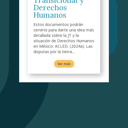
Transicional y
Derechos
Humanos
Estos documentos podrán
 más
servirte para darte una idea más
detallada sobre la JT y la
anos
situación de Derechos Humanos
Las
en México: ACLED. (2024a). Las
disputas por la tierra...
Ver más