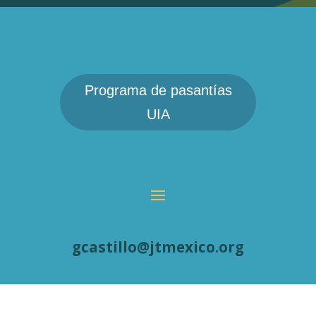
Programa de pasantías
UIA
gcastillo@jtmexico.org