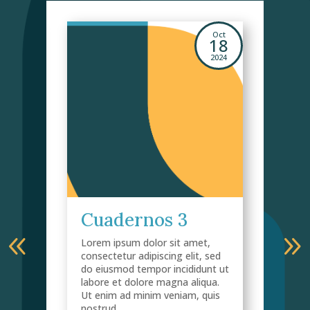
Mar
Oct
24
18
2025
2024
Cuadernos 3
C
Lorem ipsum dolor sit amet,
Lor
consectetur adipiscing elit, sed
cons
do eiusmod tempor incididunt ut
do 
a
labore et dolore magna aliqua.
labo
Ut enim ad minim veniam, quis
Ut 
nostrud...
nost