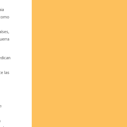
e
hia
 como
aíses,
uerra
edican
e las
n
a