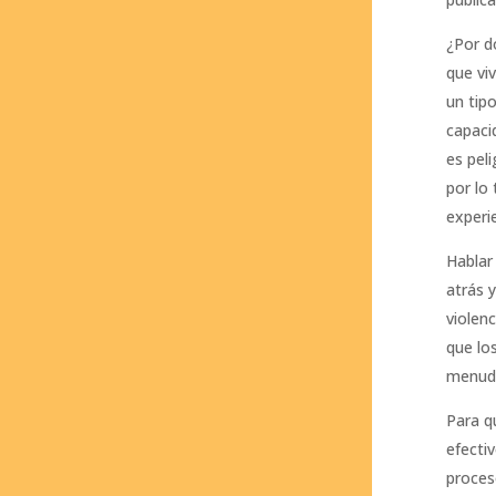
¿Por d
que vi
un tip
capaci
es pel
por lo
experi
Hablar
atrás 
violen
que los
menudo
Para q
efectiv
proceso