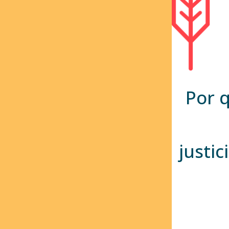
Por 
justic