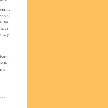
iencias
e solo
a, sin
rígida
les, y
 hacia
ue la
laro
stan