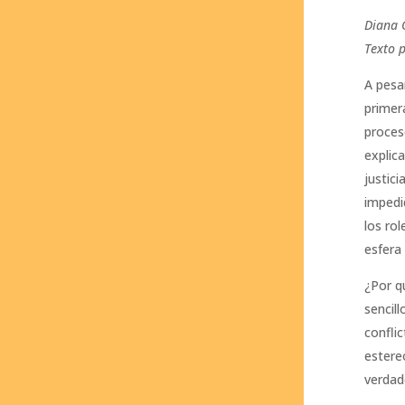
Diana 
Texto 
A pesa
primera
proceso
explic
justici
impedi
los ro
esfera
¿Por q
sencil
confli
estere
verdad