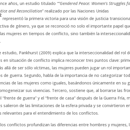
nce años, un estudio titulado
“”Gendered Peace: Women’s Struggles fo
tice and Reconciliation
” realizado por las Naciones Unidas
2
representó la primera victoria para una visión de justicia transicion
ctiva de género, ya que se reconoció no solo el importante papel qu
 las mujeres en tiempos de conflicto, sino también la interseccionali
.
 estudio, Pankhurst (2009) explica que la interseccionalidad del rol d
s en situación de conflicto implica reconocer tres puntos clave: prim
s allá de ser sólo víctimas, las mujeres pueden jugar un rol importa
s de guerra. Segundo, habla de la importancia de no categorizar tod
encias de las mujeres como iguales, basándonos únicamente en su 
omogeneizar sus vivencias. Tercero, sostiene que, al borrarse las fro
el “frente de guerra” y el “frente de casa” después de la Guerra Fría,
 salieron de las limitaciones de la esfera privada y se convirtieron e
s relevantes para el entendimiento de los conflictos.
n los conflictos profundizan las diferencias entre hombres y mujeres,