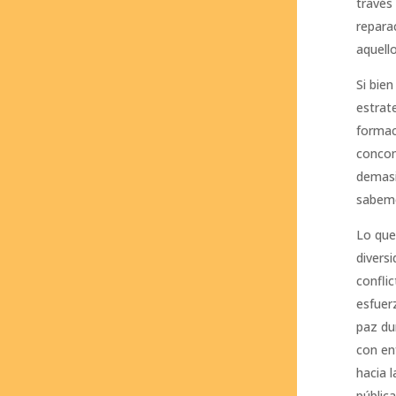
través
repara
aquell
Si bien
estrate
formac
concom
demasi
sabem
Lo que
diversi
confli
esfuer
paz du
con en
hacia 
públic