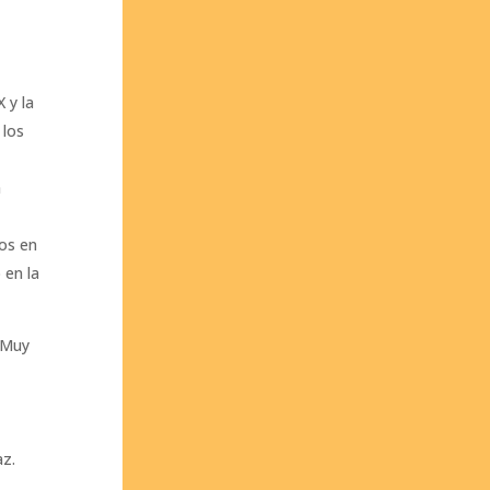
 y la
 los
a
a
ios en
 en la
? Muy
az.