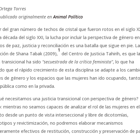
Ortega Torres
publicado originalmente en
Animal Político
r del gran número de techos de cristal que fueron rotos en el siglo XX
 década del siglo XXI, la lucha por incluir la perspectiva de género en
s de paz, justicia y reconciliación es una batalla que sigue en pie. L
1
ación de Shana Tabak (2009),
del Centro de Justicia Tahirih, es que l
a transicional ha sido
“secuestrada de la crítica feminista”
, lo que ha
do que el rápido crecimiento de esta disciplina se adapte a los camb
les de género y los espacios que las mujeres han ido ocupando, tanto
 pública como en la privada.
ué necesitamos una justicia transicional con perspectiva de género
lo: mientras no seamos capaces de analizar el rol de las mujeres en el
cto desde un punto de vista interseccional y libre de dicotomías,
otipos y revictimización, no podremos elaborar mecanismos
eramente efectivos de restitución, construcción y preservación de p