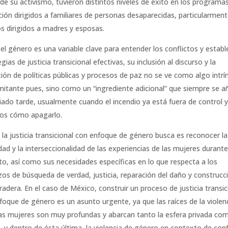
 de su activismo, tuvieron distintos niveles de éxito en los programa
ción dirigidos a familiares de personas desaparecidas, particularmen
os dirigidos a madres y esposas.
 el género es una variable clave para entender los conflictos y establ
gias de justicia transicional efectivas, su inclusión al discurso y la
ión de políticas públicas y procesos de paz no se ve como algo intrí
itante pues, sino como un “ingrediente adicional” que siempre se a
ado tarde, usualmente cuando el incendio ya está fuera de control 
os cómo apagarlo.
 la justicia transicional con enfoque de género busca es reconocer la
dad y la interseccionalidad de las experiencias de las mujeres durante
cto, así como sus necesidades específicas en lo que respecta a los
zos de búsqueda de verdad, justicia, reparación del daño y construcc
radera. En el caso de México, construir un proceso de justicia transic
foque de género es un asunto urgente, ya que las raíces de la violen
las mujeres son muy profundas y abarcan tanto la esfera privada com
a, y dentro de ésta última, la violencia de género en contexto de conf