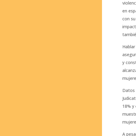
violen
en esp
con su 
impact
tambié
Hablar
asegur
y cons
alcanz
mujeres
Datos 
Judica
18% y 
muestr
mujere
A pesa