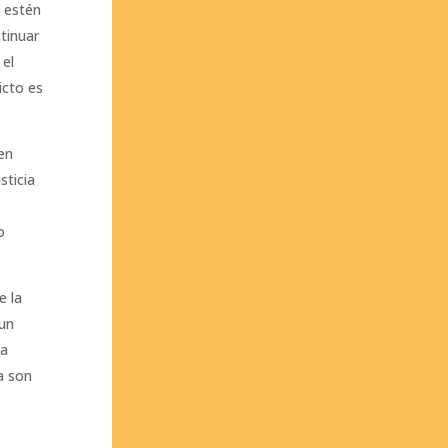
s estén
tinuar
 el
icto es
 en
sticia
o
e la
 un
ta
a son