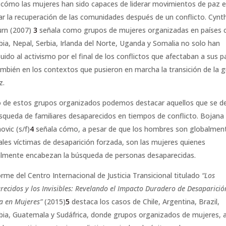
 cómo las mujeres han sido capaces de liderar movimientos de paz 
ar la recuperación de las comunidades después de un conflicto. Cynt
rn (2007)
3
señala como grupos de mujeres organizadas en países
ia, Nepal, Serbia, Irlanda del Norte, Uganda y Somalia no solo han
uido al activismo por el final de los conflictos que afectaban a sus p
ambién en los contextos que pusieron en marcha la transición de la g
z.
 de estos grupos organizados podemos destacar aquellos que se d
úsqueda de familiares desaparecidos en tiempos de conflicto. Bojana
ovic (s/f)
4
señala cómo, a pesar de que los hombres son globalment
pales víctimas de desaparición forzada, son las mujeres quienes
lmente encabezan la búsqueda de personas desaparecidas.
orme del Centro Internacional de Justicia Transicional titulado
“Los
recidos y los Invisibles: Revelando el Impacto Duradero de Desaparició
a en Mujeres”
(2015)
5
destaca los casos de Chile, Argentina, Brazil,
ia, Guatemala y Sudáfrica, donde grupos organizados de mujeres, 