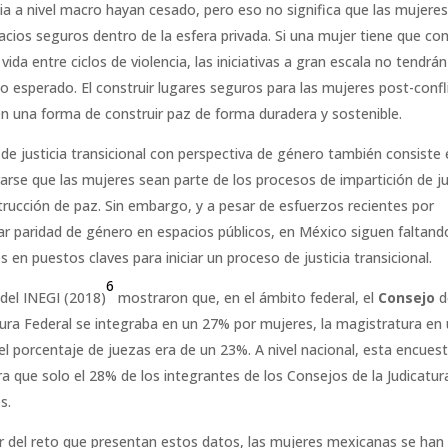
cia a nivel macro hayan cesado, pero eso no significa que las mujere
acios seguros dentro de la esfera privada. Si una mujer tiene que con
vida entre ciclos de violencia, las iniciativas a gran escala no tendrán
o esperado. El construir lugares seguros para las mujeres post-confl
n una forma de construir paz de forma duradera y sostenible.
 de justicia transicional con perspectiva de género también consiste
arse que las mujeres sean parte de los procesos de impartición de ju
trucción de paz. Sin embargo, y a pesar de esfuerzos recientes por
ar paridad de género en espacios públicos, en México siguen faltand
 en puestos claves para iniciar un proceso de justicia transicional.
6
del INEGI (2018)
mostraron que, en el ámbito federal, el
Consejo
d
tura Federal se integraba en un 27% por mujeres, la magistratura en
el porcentaje de juezas era de un 23%. A nivel nacional, esta encues
a que solo el 28% de los integrantes de los Consejos de la Judicatur
s.
r del reto que presentan estos datos, las mujeres mexicanas se han