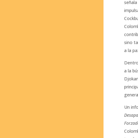
señala
impuls
Cockbu
Colomb
contrib
sino t
a la pa
Dentro
a la b
Djokan
princi
genera
Un inf
Desapa
Forzad
Colomb