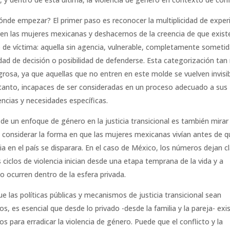
ónde empezar? El primer paso es reconocer la multiplicidad de exper
ven las mujeres mexicanas y deshacernos de la creencia de que exist
o de víctima: aquella sin agencia, vulnerable, completamente sometid
dad de decisión o posibilidad de defenderse. Esta categorización tan 
igrosa, ya que aquellas que no entren en este molde se vuelven invisib
 tanto, incapaces de ser consideradas en un proceso adecuado a sus
encias y necesidades específicas.
 de un enfoque de género en la justicia transicional es también mirar
y considerar la forma en que las mujeres mexicanas vivían antes de q
cia en el país se disparara. En el caso de México, los números dejan c
 ciclos de violencia inician desde una etapa temprana de la vida y a
 ocurren dentro de la esfera privada.
ue las políticas públicas y mecanismos de justicia transicional sean
os, es esencial que desde lo privado -desde la familia y la pareja- exi
s para erradicar la violencia de género. Puede que el conflicto y la