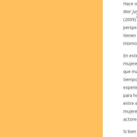
Hace o
War Jus
(2009)
perspe
tienen
mismo
En este
mujere
que má
tiempo
experi
para h
entre 
mujeres
actore
Si bie