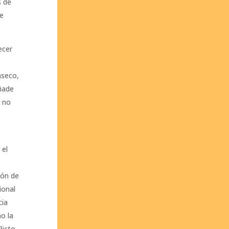
s de
te
ecer
nseco,
ñade
y no
 el
ión de
ional
cia
o la
licto.