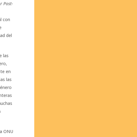
r Post-
al con
e
dad del
e las
ero,
nte en
as las
género
nteras
 muchas
n
 la ONU