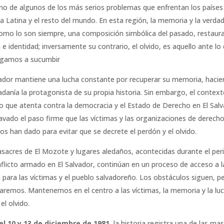
ino de algunos de los más serios problemas que enfrentan los países
a Latina y el resto del mundo. En esta región, la memoria y la verda
como lo son siempre, una composición simbólica del pasado, restaur
 e identidad; inversamente su contrario, el olvido, es aquello ante lo
egamos a sucumbir
vador mantiene una lucha constante por recuperar su memoria, haci
dadanía la protagonista de su propia historia. Sin embargo, el contex
o que atenta contra la democracia y el Estado de Derecho en El Salv
avado el paso firme que las víctimas y las organizaciones de derech
s han dado para evitar que se decrete el perdón y el olvido.
sacres de El Mozote y lugares aledaños, acontecidas durante el per
nflicto armado en El Salvador, continúan en un proceso de acceso a l
ia para las víctimas y el pueblo salvadoreño. Los obstáculos siguen, p
caremos. Mantenemos en el centro a las víctimas, la memoria y la lu
el olvido.
el 10 y 13 de diciembre de 1981,
la historia registra una de las ma