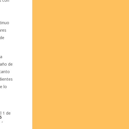
s con
tinuo
ares
 de
la
daño de
 tanto
dientes
e lo
l 1 de
6
,