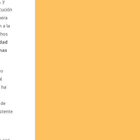
, y
cución
nera
n a la
chos
rdad
imas
ño
l
 ha
 de
istente