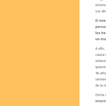
entonc
sus al
El mi
perso
los h
un ma
A ello
causa 
violac
quiene
40 año
senten
de la r
Dicha 
intern