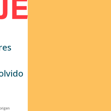
res
olvido
origen