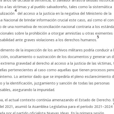
 8 años de dictada la sentencia, El Salvador arrastra deudas histórica
to a las víctimas y al pueblo salvadoreño, tales como la sistemática
4
ulización
del acceso a la justicia en la negativa del Ministerio de la
a Nacional de brindar información crucial este caso, así como el con
o de una normativa de reconciliación nacional contraria a los estánd
acionales sobre la prohibición a otorgar amnistías u otras eximentes
5
sabilidad ante graves violaciones a los derechos humanos.
edimento de la inspección de los archivos militares podría conducir a 
cción, ocultamiento o sustracción de los documentos y generar un 
 extrema gravedad al derecho al acceso a la justicia de las víctimas,
ellas pertenecientes al caso como aquellas que tienen procesos pen
 interno. Lo anterior dado que se impediría el pleno esclarecimiento d
do y la identificación, juzgamiento y sanción de todas las personas
sables, asegurando la impunidad.
a, el actual contexto continúa amenazando el Estado de Derecho. E
el 2021, asumió la Asamblea Legislativa para el período 2021–2024
da por el partido oficialista Nuevas Ideas. En la primera sesión