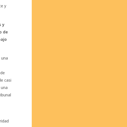
te y
s y
o de
bajo
s una
 de
e casi
r una
ibunal
gridad