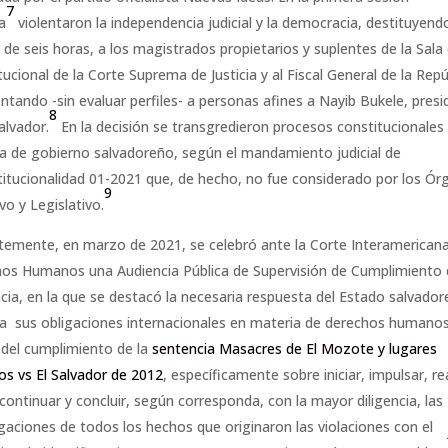
7
a
violentaron la independencia judicial y la democracia, destituyend
de seis horas, a los magistrados propietarios y suplentes de la Sala 
ucional de la Corte Suprema de Justicia y al Fiscal General de la Repú
ntando -sin evaluar perfiles- a personas afines a Nayib Bukele, pres
8
alvador.
En la decisión se transgredieron procesos constitucionales 
a de gobierno salvadoreño, según el mandamiento judicial de
titucionalidad 01-2021 que, de hecho, no fue considerado por los Ó
9
vo y Legislativo.
temente, en marzo de 2021, se celebró ante la Corte Interamerican
os Humanos una Audiencia Pública de Supervisión de Cumplimiento
cia, en la que se destacó la necesaria respuesta del Estado salvado
 a sus obligaciones internacionales en materia de derechos humanos
del cumplimiento de la
sentencia Masacres de El Mozote y lugares
os vs El Salvador de 2012
, específicamente sobre iniciar, impulsar, rea
, continuar y concluir, según corresponda, con la mayor diligencia, las
igaciones de todos los hechos que originaron las violaciones con el