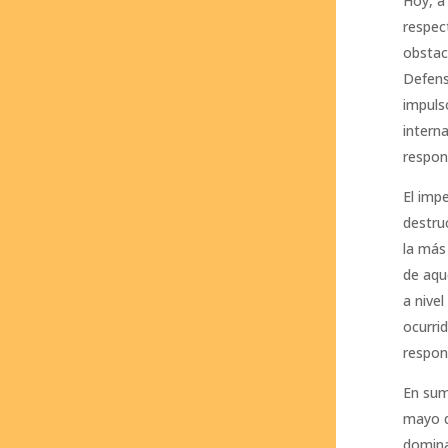
Hoy, a
respec
obstac
Defens
impuls
intern
respon
El imp
destru
la más
de aqu
a nivel
ocurri
respon
En sum
mayo d
domina