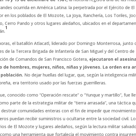
andes ocurrida en América Latina: la perpetrada por el Ejército de El
or en los poblados de El Mozote, La Joya, Ranchería, Los Toriles, Jo
lo, Cerro Pando y otros lugares aledaños, ubicados en el departame
1
án.
horas, el batallón Atlacatl, liderado por Domingo Monterrosa, junto 
es de la Tercera Brigada de Infantería de San Miguel y del Centro de
cción de Comandos de San Francisco Gotera,
ejecutaron el asesin
 de hombres, mujeres, niños, niñas y jóvenes. La orden era a
 población.
No dejar huellas del lugar, que, según la inteligencia mili
reña, era territorio usado por las fuerzas guerrilleras.
que, conocido como “Operación rescate” o “Yunque y martillo”, fue ll
omo parte de la estrategia militar de “tierra arrasada”, una táctica q
a destruir comunidades enteras con el fin de impedir que movimiento
leros puedan recibir suministros u ocultarse entre la sociedad civil. Lo
orios de El Mozote y lugares aledaños, según la lectura militar salvad
 como una herramienta que fortalecía el movimiento contra insurgen