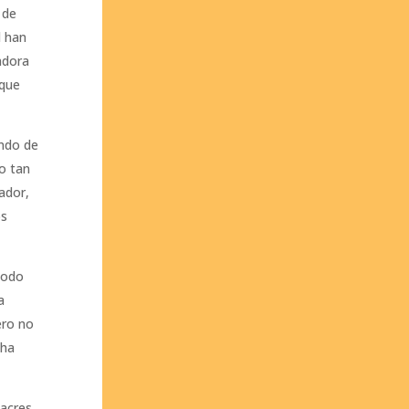
 de
d han
adora
 que
endo de
to tan
ador,
os
iodo
a
ero no
cha
sacres