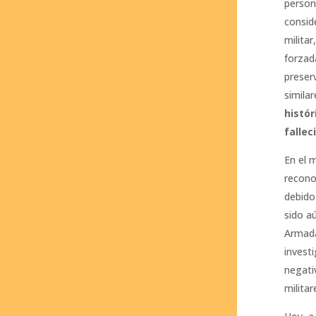
persona
consid
milita
forzada
preser
similar
histór
falle
En el 
recono
debido
sido a
Armada
invest
negati
militar