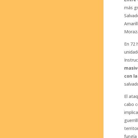
más gr
Salvad
Amaril
Moraz
En 72 
unidad
Instru
masivo
con la
salvado
El ata
cabo c
implic
guerril
territ
fungía