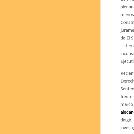
plenari
menos 
Constit
jurame
de El S
sistem
incons
Ejecuti
Recien
Derech
Senten
frente
marco 
aledañ
dirigir
invest