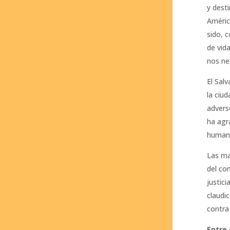
y dest
Améric
sido, 
de vida
nos n
El Sal
la ciu
advers
ha agr
humano
Las ma
del co
justic
claudi
contra 
Entre 