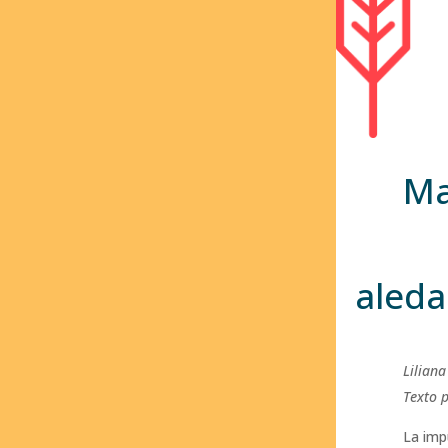
Ma
aleda
Liliana
Texto 
La imp