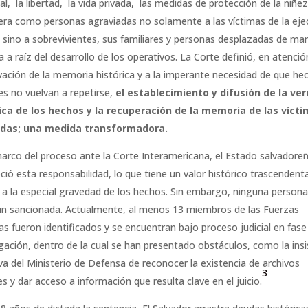
l, la libertad, la vida privada, las medidas de protección de la niñez
era como personas agraviadas no solamente a las víctimas de la eje
r, sino a sobrevivientes, sus familiares y personas desplazadas de ma
 a raíz del desarrollo de los operativos. La Corte definió, en atenció
vación de la memoria histórica y a la imperante necesidad de que he
es no vuelvan a repetirse,
el establecimiento y difusión de la ve
ica de los hechos y la recuperación de la memoria de las víct
cidas; una medida transformadora.
marco del proceso ante la Corte Interamericana, el Estado salvadore
ció esta responsabilidad, lo que tiene un valor histórico trascendenta
 a la especial gravedad de los hechos. Sin embargo, ninguna persona
ún sancionada. Actualmente, al menos 13 miembros de las Fuerzas
s fueron identificados y se encuentran bajo proceso judicial en fase
igación, dentro de la cual se han presentado obstáculos, como la ins
va del Ministerio de Defensa de reconocer la existencia de archivos
3
es y dar acceso a información que resulta clave en el juicio.