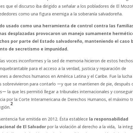
es que el discurso iba dirigido a señalar a los pobladores de El Mozo
rededores como una figura enemiga a la soberanía salvadoreña.
edo usado como una herramienta de control contra las familia
nas desplazadas provocaron un manejo sumamente hermétic
echos por parte del Estado salvadoreño, manteniendo el caso 
nto de secretismo e impunidad.
, las voces inconformes y la sed de memoria hicieron de estos hecho
inquebrantable para el acceso a la verdad, justicia y reparación de
iones a derechos humanos en América Latina y el Caribe. Fue la lucha
s sobrevivieron para contarlo ーy que se mantienen de pie, después d
sー la que les permitió llegar a tribunales internacionales y consegui
cia por la Corte Interamericana de Derechos Humanos, el máximo tr
2
egión.
sentencia fue emitida en 2012. Ésta establece
la responsabilidad
acional de El Salvador
por la violación al derecho a la vida, la inte