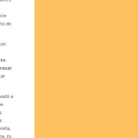
cote
nto de
con
ato
rrasar
tar
evado a
ue
s
s
oreña,
te. Es