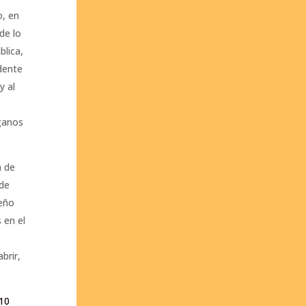
o, en
de lo
blica,
idente
y al
rganos
a de
 de
reño
 en el
brir,
10